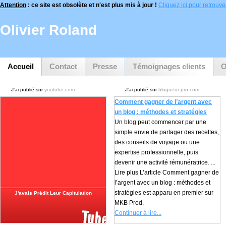
Attention
: ce site est obsolète et n'est plus mis à jour !
Cliquez ici pour retrouver 
Olivier Roland
Accueil
Contact
Presse
Témoignages clients
O
J'ai publié sur
youtube.com
J'ai publié sur
blogueur-pro.com
Comment gagner de l’argent avec
un blog : méthodes et stratégies
Un blog peut commencer par une
simple envie de partager des recettes,
des conseils de voyage ou une
expertise professionnelle, puis
devenir une activité rémunératrice. ...
Lire plus L’article Comment gagner de
l’argent avec un blog : méthodes et
stratégies est apparu en premier sur
J'avais Prédit Leur Capitulation
MKB Prod.
Continuer à lire...