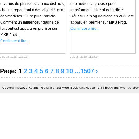
revenus de plusieurs canaux distincts,
une audience précise peut
chacun répondant à des objectifs et à
transformer ... Lire plus L’article
des modèles ... Lire plus L’article
Réussir un blog de niche en 2026 est
Comment un influenceur gagne de
apparu en premier sur MKB Prod.
l’argent est apparu en premier sur
Continuer à lire...
MKB Prod.
Continuer à lire...
July 27 2026, 11:39am
July 24 2026, 11:37am
Page: 1
2
3
4
5
6
7
8
9
10
...1507
›
Copyright © 2026 Roland Publishing, 1st Floor, Buckhurst House 42/44 Buckhurst Avenue, S