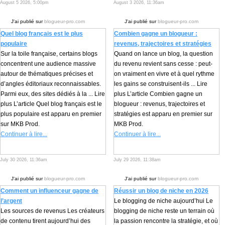
August 5 2026, 5:00pm
August 3 2026, 11:36am
J'ai publié sur
blogueur-pro.com
J'ai publié sur
blogueur-pro.com
Quel blog français est le plus
Combien gagne un blogueur :
populaire
revenus, trajectoires et stratégies
Sur la toile française, certains blogs
Quand on lance un blog, la question
concentrent une audience massive
du revenu revient sans cesse : peut-
autour de thématiques précises et
on vraiment en vivre et à quel rythme
d’angles éditoriaux reconnaissables.
les gains se construisent-ils ... Lire
Parmi eux, des sites dédiés à la ... Lire
plus L’article Combien gagne un
plus L’article Quel blog français est le
blogueur : revenus, trajectoires et
plus populaire est apparu en premier
stratégies est apparu en premier sur
sur MKB Prod.
MKB Prod.
Continuer à lire...
Continuer à lire...
July 30 2026, 11:36am
July 29 2026, 11:38am
J'ai publié sur
blogueur-pro.com
J'ai publié sur
blogueur-pro.com
Comment un influenceur gagne de
Réussir un blog de niche en 2026
l’argent
Le blogging de niche aujourd’hui Le
Les sources de revenus Les créateurs
blogging de niche reste un terrain où
de contenu tirent aujourd’hui des
la passion rencontre la stratégie, et où